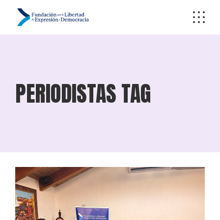
Skip
to
the
content
PERIODISTAS TAG