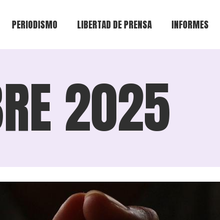
PERIODISMO
LIBERTAD DE PRENSA
INFORMES
Consejería
Monitoreo
Informes de L
BRE 2025
de Prensa
Mentoría
Denuncia
Otros informe
Repositorio
Tipos de agresiones